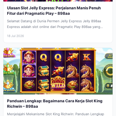
Ulasan Slot Jelly Express: Perjalanan Manis Penuh
Fitur dari Pragmatic Play – 898aa
Selamat Datang di Dunia Permen Jelly Express Jelly 898aa
Express adalah slot online dari Pragmatic Play 898aa yang
membawa pemain...
18 Jul 2026
Panduan Lengkap: Bagaimana Cara Kerja Slot King
Richwin – 898aa
Menjelajahi Mekanisme Slot King Richwin: Panduan Lengkap