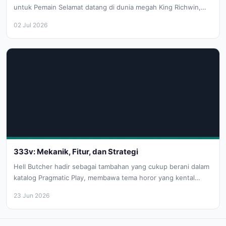
untuk Pemain Selamat datang di dunia megah King Richwin,
sebuah mahakarya 898aa dari...
02 Jul 2026
333v: Mekanik, Fitur, dan Strategi
Hell Butcher hadir sebagai tambahan yang cukup berani dalam
katalog Pragmatic Play, membawa tema horor yang kental
dengan estetika toko...
23 Jun 2026