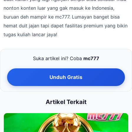
nonton konten luar yang gak masuk ke Indonesia,
buruan deh mampir ke mc777. Lumayan banget bisa
hemat duit jajan tapi dapet fasilitas premium yang bikin
tugas kuliah lancar jaya!
Suka artikel ini? Coba
mc777
Unduh Gratis
Artikel Terkait