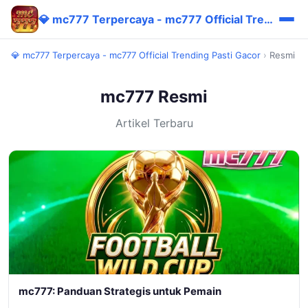
💎 mc777 Terpercaya - mc777 Official Trending Pasti Gacor
💎 mc777 Terpercaya - mc777 Official Trending Pasti Gacor
›
Resmi
mc777 Resmi
Artikel Terbaru
mc777: Panduan Strategis untuk Pemain