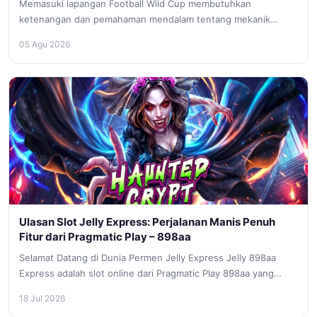
Memasuki lapangan Football Wild Cup membutuhkan
ketenangan dan pemahaman mendalam tentang mekanik
permainan. Sebelum Anda menekan tombol putar, ingatlah
05 Agu 2026
bahwa...
Ulasan Slot Jelly Express: Perjalanan Manis Penuh
Fitur dari Pragmatic Play – 898aa
Selamat Datang di Dunia Permen Jelly Express Jelly 898aa
Express adalah slot online dari Pragmatic Play 898aa yang
membawa pemain...
18 Jul 2026