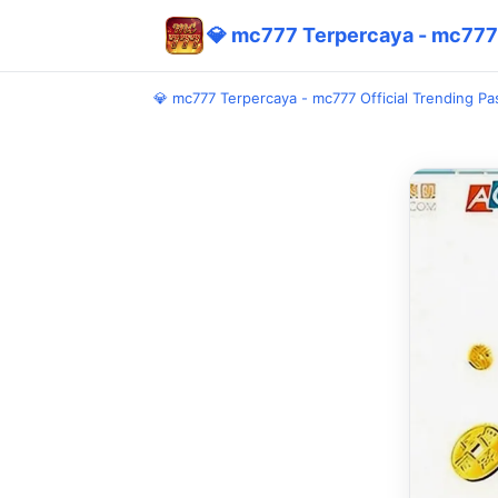
💎 mc777 Terpercaya - mc777 
💎 mc777 Terpercaya - mc777 Official Trending Pa