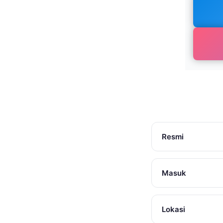
Resmi
Masuk
Lokasi