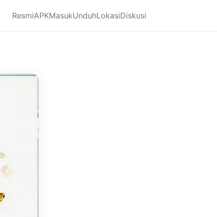
Resmi
APK
Masuk
Unduh
Lokasi
Diskusi