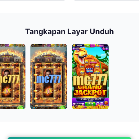
Tangkapan Layar Unduh